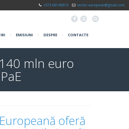
+373 69140619
vector.european@gmail.com
F
X
IRI
•
EMISIUNI
•
DESPRE
•
CONTACTE
 140 mln euro
r PaE
 Europeană oferă