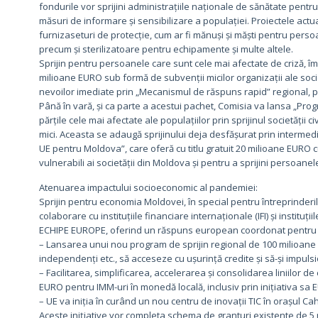
fondurile vor sprijini administrațiile naționale de sănătate pentru
măsuri de informare și sensibilizare a populației. Proiectele act
furnizaseturi de protecție, cum ar fi mănuși și măști pentru pers
precum și sterilizatoare pentru echipamente și multe altele.
Sprijin pentru persoanele care sunt cele mai afectate de criză, îm
milioane EURO sub formă de subvenții micilor organizații ale socie
nevoilor imediate prin „Mecanismul de răspuns rapid” regional, pre
Până în vară, și ca parte a acestui pachet, Comisia va lansa „Progr
părțile cele mai afectate ale populațiilor prin sprijinul societății c
mici. Aceasta se adaugă sprijinului deja desfășurat prin intermediu
UE pentru Moldova”, care oferă cu titlu gratuit 20 milioane EURO c
vulnerabili ai societății din Moldova și pentru a sprijini persoane
Atenuarea impactului socioeconomic al pandemiei:
Sprijin pentru economia Moldovei, în special pentru întreprinderile 
colaborare cu instituțiile financiare internaționale (IFI) și institu
ECHIPE EUROPE, oferind un răspuns european coordonat pentru eco
– Lansarea unui nou program de sprijin regional de 100 milioane E
independenți etc., să acceseze cu ușurință credite și să-și impuls
– Facilitarea, simplificarea, accelerarea și consolidarea liniilor de
EURO pentru IMM-uri în monedă locală, inclusiv prin inițiativa sa
– UE va iniția în curând un nou centru de inovații TIC în orașul Ca
Aceste inițiative vor completa schema de granturi existente de 5 m