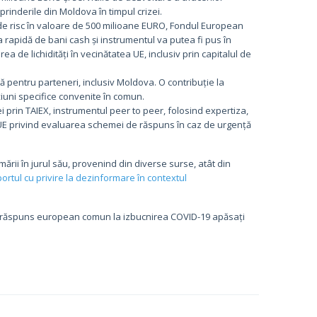
prinderile din Moldova în timpul crizei.
nt de risc în valoare de 500 milioane EURO, Fondul European
rapidă de bani cash și instrumentul va putea fi pus în
rea de lichidități în vecinătatea UE, inclusiv prin capitalul de
 pentru parteneri, inclusiv Moldova. O contribuție la
țiuni specifice convenite în comun.
prin TAIEX, instrumentul peer to peer, folosind expertiza,
UE privind evaluarea schemei de răspuns în caz de urgență
ării în jurul său, provenind din diverse surse, atât din
ortul cu privire la dezinformare în contextul
i răspuns european comun la izbucnirea COVID-19 apăsați