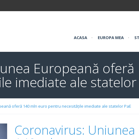
ACASA
•
EUROPA MEA
•
ST
iunea Europeană oferă
le imediate ale statelo
eană oferă 140 mln euro pentru necesitățile imediate ale statelor PaE
Coronavirus: Uniunea