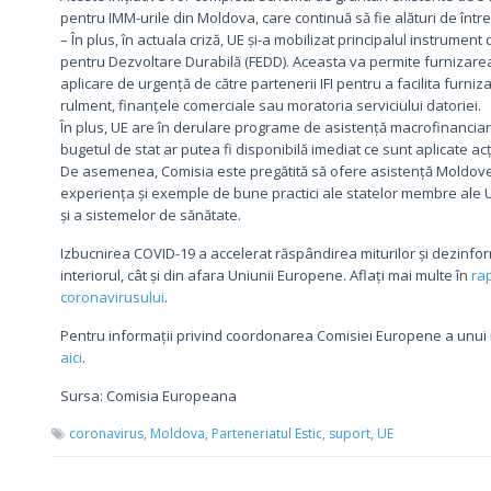
pentru IMM-urile din Moldova, care continuă să fie alături de între
– În plus, în actuala criză, UE și-a mobilizat principalul instrume
pentru Dezvoltare Durabilă (FEDD). Aceasta va permite furnizarea 
aplicare de urgență de către partenerii IFI pentru a facilita furniza
rulment, finanțele comerciale sau moratoria serviciului datoriei.
În plus, UE are în derulare programe de asistență macrofinanciară
bugetul de stat ar putea fi disponibilă imediat ce sunt aplicate ac
De asemenea, Comisia este pregătită să ofere asistență Moldovei 
experiența și exemple de bune practici ale statelor membre ale 
și a sistemelor de sănătate.
Izbucnirea COVID-19 a accelerat răspândirea miturilor și dezinform
interiorul, cât și din afara Uniunii Europene. Aflați mai multe în
rap
coronavirusului
.
Pentru informații privind coordonarea Comisiei Europene a unu
aici
.
Sursa: Comisia Europeana
coronavirus,
Moldova,
Parteneriatul Estic,
suport,
UE