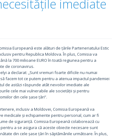
ecesitățile imediate
isia Europeană este alături de țările Parteneriatului Estic
nclusiv pentru Republica Moldova. În plus, Comisia va
 până la 700 milioane EURO în toată regiunea pentru a
ate de coronavirus.
lyi a declarat: „Sunt vremuri foarte dificile nu numai
ie să facem tot ce putem pentru a atenua impactul pandemiei
tul de astăzi răspunde atât nevoilor imediate ale
rile cele mai vulnerabile ale societății și pentru
omiilor din cele șase țări”.
artenere, inclusiv a Moldovei, Comisia Europeană va
tive medicale și echipamente pentru personal, cum ar fi
costume de siguranță. Comisia Europeană colaborează cu
O pentru a se asigura că aceste obiecte necesare sunt
nătate din cele șase țări în săptămânile următoare. În plus,