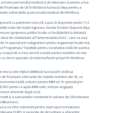
 a instrui personalul medical și de laborator și pentru a lua
uale finanțate de UE în Moldova lucrează deja pentru a
oanele vulnerabile și personalul medical din Moldova,
preună cu partenerii civici.UE a pus la dispoziție peste 11,3
tății civile din toată regiunea. Aceste fonduri răspund deja
cum sprijinirea școlilor locale cu învățământ la distanță.
amul de solidaritate al Parteneriatului Estic”, care va viza
ivile, în special prin subgranturi pentru organizații locale mai
l Programului ”Facilități pentru societatea civilă din partea
u scopul de a crea servicii sociale pentru membrii cei mai
le cu nevoi speciale să inițiezeafaceri proprii în Moldova.
mici și cele mijlocii (IMM).UE lucrează în strânsă
țiile de finanțare relevante din statele membre ale UE, ca
nomia reală, inclusiv pentru IMM-uri, în special prin:
URO pentru a ajuta IMM-urile, inclusiv angajații
ioneze afacerile după criză.
 credit și a subvențiilor existente în valoare de 200 milioane
 EU4Business;
hul și va oferi subvenții pentru start-upuri inovatoare.
ilioane EURO și serviciile de dezvoltare a afacerilor