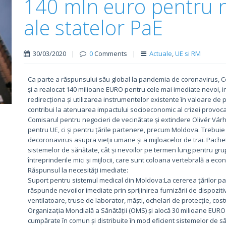
140 mln euro pentru n
ale statelor PaE
30/03/2020
|
0
Comments
|
Actuale
,
UE si RM
Ca parte a răspunsului său global la pandemia de coronavirus, Com
și a realocat 140 milioane EURO pentru cele mai imediate nevoi, i
redirecționa și utilizarea instrumentelor existente în valoare de
contribui la atenuarea impactului socioeconomic al crizei provoc
Comisarul pentru negocieri de vecinătate și extindere Olivér Várhe
pentru UE, ci și pentru țările partenere, precum Moldova. Trebu
decoronavirus asupra vieții umane și a mijloacelor de trai. Pache
sistemelor de sănătate, cât și nevoilor pe termen lung pentru grupu
întreprinderile mici și mijlocii, care sunt coloana vertebrală a econ
Răspunsul la necesități imediate:
Suport pentru sistemul medical din Moldova:La cererea țărilor p
răspunde nevoilor imediate prin sprijinirea furnizării de dispozi
ventilatoare, truse de laborator, măști, ochelari de protecție, 
Organizația Mondială a Sănătății (OMS) și alocă 30 milioane EUR
cumpărate în comun și distribuite în mod eficient sistemelor de să