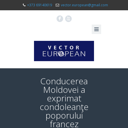
+373 69140619
vector.european@gmail.com
F
X
Conducerea
Moldovei a
exprimat
condoleanţe
poporului
francez