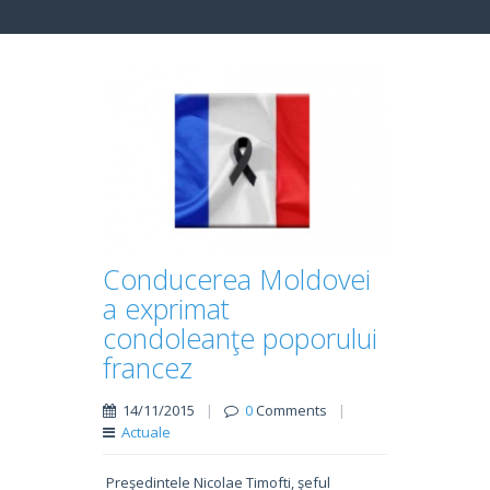
Conducerea Moldovei
a exprimat
condoleanţe poporului
francez
14/11/2015
|
0
Comments
|
Actuale
Preşedintele Nicolae Timofti, şeful