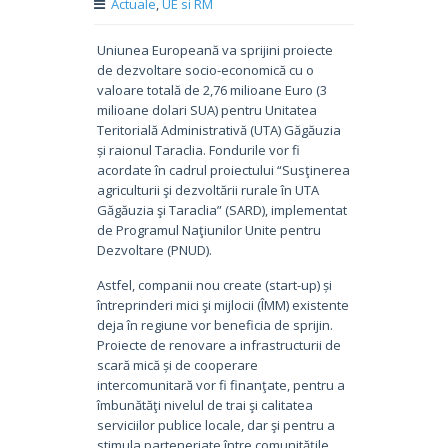
Actuale
,
UE si RM
Uniunea Europeană va sprijini proiecte
de dezvoltare socio-economică cu o
valoare totală de 2,76 milioane Euro (3
milioane dolari SUA) pentru Unitatea
Teritorială Administrativă (UTA) Găgăuzia
și raionul Taraclia. Fondurile vor fi
acordate în cadrul proiectului “Susţinerea
agriculturii şi dezvoltării rurale în UTA
Găgăuzia şi Taraclia” (SARD), implementat
de Programul Naţiunilor Unite pentru
Dezvoltare (PNUD).
Astfel, companii nou create (start-up) și
întreprinderi mici şi mijlocii (ÎMM) existente
deja în regiune vor beneficia de sprijin.
Proiecte de renovare a infrastructurii de
scară mică și de cooperare
intercomunitară vor fi finanţate, pentru a
îmbunătăţi nivelul de trai şi calitatea
serviciilor publice locale, dar şi pentru a
stimula parteneriate între comunitățile