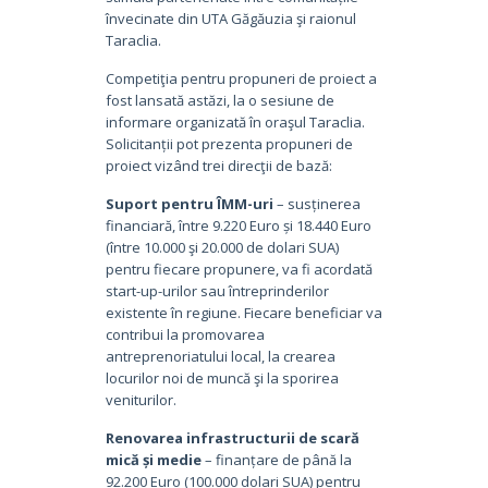
învecinate din UTA Găgăuzia şi raionul
Taraclia.
Competiţia pentru propuneri de proiect a
fost lansată astăzi, la o sesiune de
informare organizată în oraşul Taraclia.
Solicitanții pot prezenta propuneri de
proiect vizând trei direcţii de bază:
Suport pentru ÎMM-uri
– susținerea
financiară, între 9.220 Euro și 18.440 Euro
(între 10.000 şi 20.000 de dolari SUA)
pentru fiecare propunere, va fi acordată
start-up-urilor sau întreprinderilor
existente în regiune. Fiecare beneficiar va
contribui la promovarea
antreprenoriatului local, la crearea
locurilor noi de muncă şi la sporirea
veniturilor.
Renovarea infrastructurii de scară
mică și medie
– finanțare de până la
92.200 Euro (100.000 dolari SUA) pentru