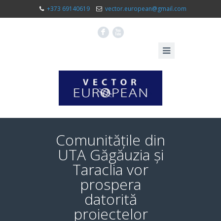
+373 69140619
vector.european@gmail.com
F
X
Comunitățile din
UTA Găgăuzia și
Taraclia vor
prospera
datorită
proiectelor