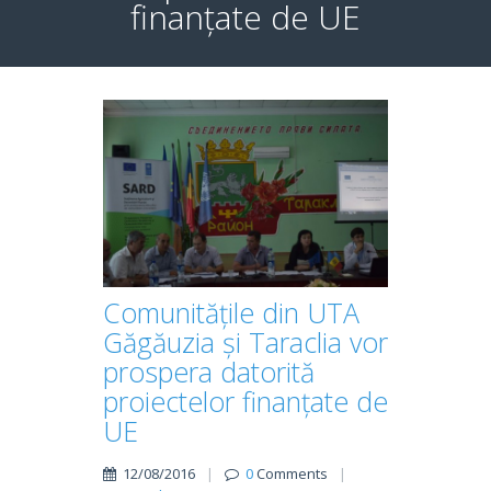
finanțate de UE
Comunitățile din UTA
Găgăuzia și Taraclia vor
prospera datorită
proiectelor finanțate de
UE
12/08/2016
|
0
Comments
|