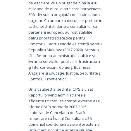
de Asociere, cu un buget de pînă la 410
milioane de euro, dintre care aproximativ
60% din suma angajată constituie suport
bugetar. Ca urmare a discuțiilor purtate în
cadrul ședinței, dar și a consultărilor cu
partenerii europeni, au fost stabilite
patru priorităţi strategice pentru
următorul Cadru Unic de Asistenţă pentru
Republica Moldova (2017-2020). Acestea
sînt: Reforma administraţiei publice şi
livrarea serviciilor publice; Infrastructura
şi Interconexiuni; Comerţ, Business,
Angajare şi Educaţie; Justiţie, Securitate şi
Controlul Frontierelor.
Un alt subiect al ședinței CIPS a vizat
Raportul privind administrarea și
eficiența utilizării asistenței externe a UE,
oferite RM în perioada 2007-2015,
elaborat de Cancelaria de Stat în
cooperare cu Înaltul Consultant UE în
domeniul coordonării asistenţei externe.
Documentul conține analiza situației