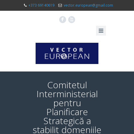
+373 69140619
vector.european@gmail.com
F
X
Comitetul
Interministerial
pentru
Planificare
Strategică a
stabilit domeniile