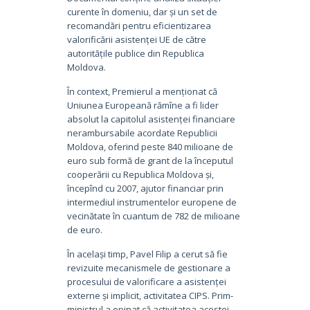
curente în domeniu, dar și un set de
recomandări pentru eficientizarea
valorificării asistenței UE de către
autoritățile publice din Republica
Moldova.
În context, Premierul a menționat că
Uniunea Europeană rămîne a fi lider
absolut la capitolul asistenței financiare
nerambursabile acordate Republicii
Moldova, oferind peste 840 milioane de
euro sub formă de grant de la începutul
cooperării cu Republica Moldova și,
începînd cu 2007, ajutor financiar prin
intermediul instrumentelor europene de
vecinătate în cuantum de 782 de milioane
de euro.
În același timp, Pavel Filip a cerut să fie
revizuite mecanismele de gestionare a
procesului de valorificare a asistenței
externe și implicit, activitatea CIPS. Prim-
ministrul a opinat că activitatea acestei