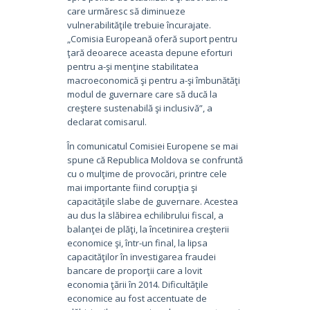
care urmăresc să diminueze
vulnerabilităţile trebuie încurajate.
„Comisia Europeană oferă suport pentru
ţară deoarece aceasta depune eforturi
pentru a-şi menţine stabilitatea
macroeconomică şi pentru a-şi îmbunătăţi
modul de guvernare care să ducă la
creştere sustenabilă şi inclusivă”, a
declarat comisarul.
În comunicatul Comisiei Europene se mai
spune că Republica Moldova se confruntă
cu o mulţime de provocări, printre cele
mai importante fiind corupţia şi
capacităţile slabe de guvernare. Acestea
au dus la slăbirea echilibrului fiscal, a
balanţei de plăţi, la încetinirea creşterii
economice şi, într-un final, la lipsa
capacităţilor în investigarea fraudei
bancare de proporţii care a lovit
economia ţării în 2014. Dificultăţile
economice au fost accentuate de