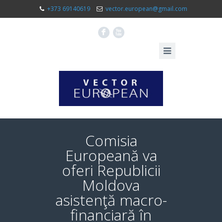
+373 69140619
vector.european@gmail.com
F
X
Comisia
Europeană va
oferi Republicii
Moldova
asistenţă macro-
financiară în