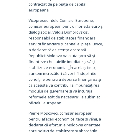
contractat de pe piaţa de capital
europeană.
Vicepreședintele Comisiei Europene,
comisar european pentru moneda euro și
dialog social, Valdis Dombrovskis,
responsabil de stabilitatea financiară,
servicii financiare şi capital al pieţei unice,
a declarat că asistența acordată
Republicii Moldova va ajuta țara să-şi
finanţeze cheltuielile imediate şi să-şi
stabilizeze economia. „În acelaşi timp,
suntem încrezători că vor fi îndeplinite
condiţiile pentru a debursa finanţarea şi
că aceasta va contribui la îmbunătăţirea
modului de guvernare şi va încuraja
reformele atât de necesare”, a subliniat
oficialul european.
Pierre Moscovici, comisar european
pentru afaceri economice, taxe şi vămi, a
declarat că eforturile Moldovei orientate
spre politici de stabilizare şi abordările