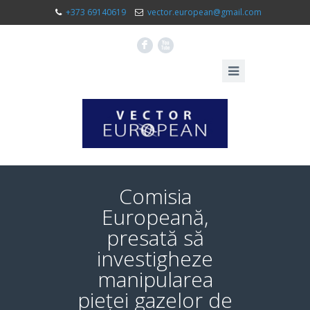
+373 69140619
vector.european@gmail.com
F
X
Comisia
Europeană,
presată să
investigheze
manipularea
pieței gazelor de