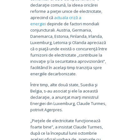
declaraţie comună, la ideea oricărei
reforme a pieţei unice de electricitate,
apreciind că
actuala criză a
energiei
depinde de factori mondiali
conjuncturali. Austria, Germania,
Danemarca, Estonia, Finlanda, Irlanda,
Luxemburg, Letonia şi Olanda apreciază
că o piaţă unde există o concurenţă între
furnizorii de electricitate „contribuie la
inovaţie şi la securitatea aprovizionării”,
facilitând în acelaşi timp tranziţia spre
energiile decarbonizate.
Între timp, alte două state, Suedia şi
Belgia, s-au asociat şi ele la această
declaraţie, a anunţat marţi ministrul
Energiei din Luxemburg, Claude Turmes,
potrivit Agerpres.
„Pieţele de electricitate funcţionează
foarte bine”, a insistat Claude Turmes,
după ce la începutul lunii octombrie
acelaşi oficial vorbea de „preţurile cu