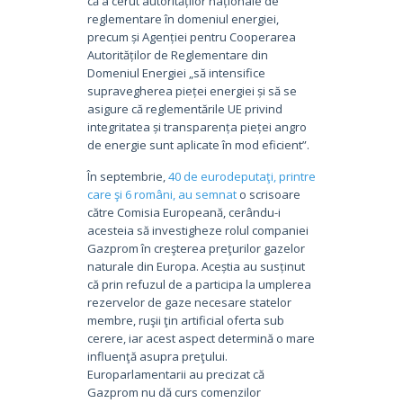
că a cerut autorităților naționale de
reglementare în domeniul energiei,
precum și Agenției pentru Cooperarea
Autorităților de Reglementare din
Domeniul Energiei „să intensifice
supravegherea pieței energiei și să se
asigure că reglementările UE privind
integritatea și transparența pieței angro
de energie sunt aplicate în mod eficient”.
În septembrie,
40 de eurodeputaţi, printre
care şi 6 români, au semnat
o scrisoare
către Comisia Europeană, cerându-i
acesteia să investigheze rolul companiei
Gazprom în creşterea preţurilor gazelor
naturale din Europa. Aceștia au susținut
că prin refuzul de a participa la umplerea
rezervelor de gaze necesare statelor
membre, ruşii ţin artificial oferta sub
cerere, iar acest aspect determină o mare
influenţă asupra preţului.
Europarlamentarii au precizat că
Gazprom nu dă curs comenzilor