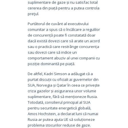
suplimentare de gaze și nu satisfac total
cererea din piață pentru a putea controla
preţul.
Purtătorul de cuvânt al executivului
comunitar a spus că o încălcare a regulilor
de concurență poate fi constatată doar
dacă există dovezi care să arate un acord
sau o practică care restrânge concurența
sau dovezi care să indice un
comportament abuziv al unei companii cu
poziție dominantă pe piață.
De altfel, Kadri Simson a adăugat că a
purtat discuții cu oficiali ai guvernelor din
SUA, Norvegia și Qatar în ceea ce privește
criza gazelor și asigurarea unor volume
suplimentare, fără să menționeze Rusia.
Totodată, consilierul principal al SUA
pentru securitate energetică globală,
Amos Hochstein, a declarat luni că numai
Rusia ar putea ajuta UE să soluționeze
problema stocurilor reduse de gaze.