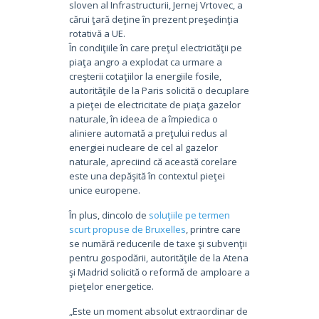
sloven al Infrastructurii, Jernej Vrtovec, a
cărui ţară deţine în prezent preşedinţia
rotativă a UE.
În condiţiile în care preţul electricităţii pe
piaţa angro a explodat ca urmare a
creşterii cotaţiilor la energiile fosile,
autorităţile de la Paris solicită o decuplare
a pieţei de electricitate de piaţa gazelor
naturale, în ideea de a împiedica o
aliniere automată a preţului redus al
energiei nucleare de cel al gazelor
naturale, apreciind că această corelare
este una depăşită în contextul pieţei
unice europene.
În plus, dincolo de
soluţiile pe termen
scurt propuse de Bruxelles
, printre care
se numără reducerile de taxe şi subvenţii
pentru gospodării, autorităţile de la Atena
şi Madrid solicită o reformă de amploare a
pieţelor energetice.
„Este un moment absolut extraordinar de