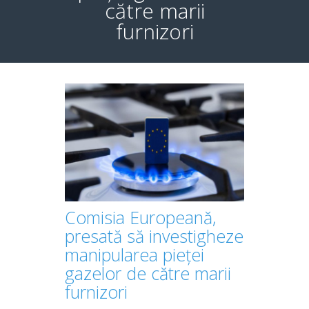
către marii
furnizori
Comisia Europeană,
presată să investigheze
manipularea pieței
gazelor de către marii
furnizori