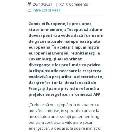
26/10/2021
|
0
Comments
|
Intre Est si Vest
Comisiei Europene, la presiunea
statelor membre, a început să adune
dovezi pentru a vedea dacă furnizorii
de gaze naturale manipulează piața
europeană. În același timp, miniştrii
europeni ai Energiei, reuniţi marţi la
Luxemburg, şi-au exprimat
divergenţele lor profunde cu privire
la răspunsurile necesare la creşterea
explozivă a preţurilor la electricitate,
dar şi referitor la ideea lansată de
Franţa și Spania privind o reformă a
pieţelor energetice, informează AFP.
„Trebuie să ne aşteptăm la dezbateri cu
adevărat intense, în special cu privire la
necesitatea unor soluţii pe termen lung
pentru a contracara viitoarele şocuri
energetice”, a declarat la sosire ministrul