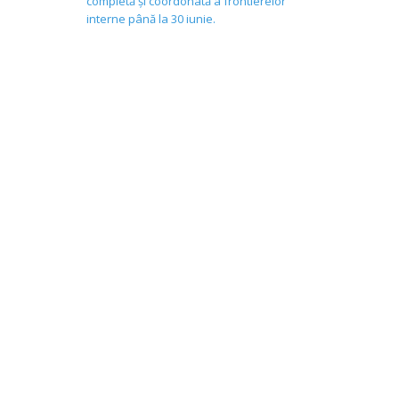
completă și coordonată a frontierelor
interne până la 30 iunie.