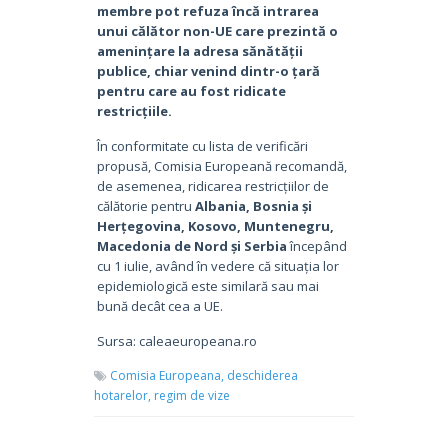
membre pot refuza încă intrarea
unui călător non-UE care prezintă o
amenințare la adresa sănătății
publice, chiar venind dintr-o țară
pentru care au fost ridicate
restricțiile.
În conformitate cu lista de verificări
propusă, Comisia Europeană recomandă,
de asemenea, ridicarea restricțiilor de
călătorie pentru
Albania, Bosnia și
Herțegovina, Kosovo, Muntenegru,
Macedonia de Nord și Serbia
începând
cu 1 iulie, având în vedere că situația lor
epidemiologică este similară sau mai
bună decât cea a UE.
Sursa: caleaeuropeana.ro
Comisia Europeana,
deschiderea
hotarelor,
regim de vize