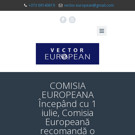
+373 69140619
vector.european@gmail.com
F
X
COMISIA
EUROPEANA
Începând cu 1
iulie, Comisia
Europeană
recomandă o