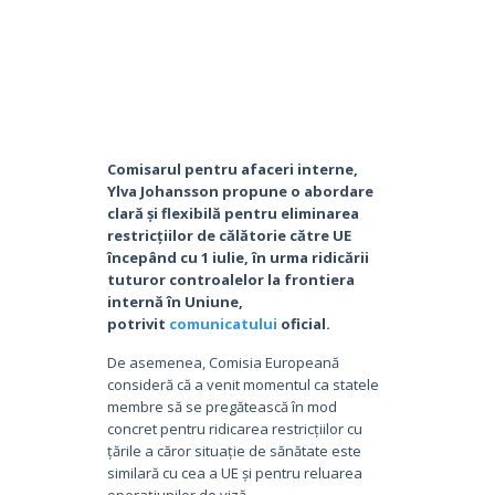
Comisarul pentru afaceri interne,
Ylva Johansson propune o abordare
clară și flexibilă pentru eliminarea
restricțiilor de călătorie către UE
începând cu 1 iulie, în urma ridicării
tuturor controalelor la frontiera
internă în Uniune,
potrivit
comunicatului
oficial.
De asemenea, Comisia Europeană
consideră că a venit momentul ca statele
membre să se pregătească în mod
concret pentru ridicarea restricțiilor cu
țările a căror situație de sănătate este
similară cu cea a UE și pentru reluarea
operațiunilor de viză.