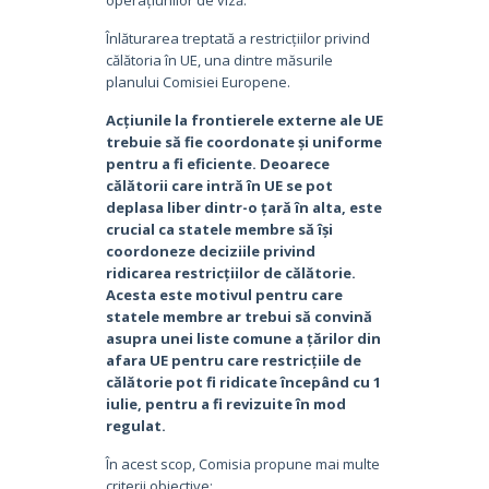
Înlăturarea treptată a restricțiilor privind
călătoria în UE, una dintre măsurile
planului Comisiei Europene.
Acțiunile la frontierele externe ale UE
trebuie să fie coordonate și uniforme
pentru a fi eficiente.
Deoarece
călătorii care intră în UE se pot
deplasa liber dintr-o țară în alta, este
crucial ca statele membre să își
coordoneze deciziile privind
ridicarea restricțiilor de călătorie.
Acesta este motivul pentru care
statele membre ar trebui să convină
asupra unei liste comune a țărilor din
afara UE pentru care restricțiile de
călătorie pot fi ridicate începând cu 1
iulie, pentru a fi revizuite în mod
regulat.
În acest scop, Comisia propune mai multe
criterii obiective: