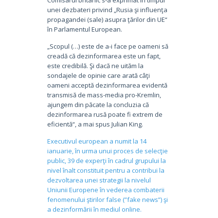
unei dezbateri privind „Rusia şi influenţa
propagandei (sale) asupra ţărilor din UE“
în Parlamentul European.
„Scopul (…) este de a-i face pe oameni să
creadă că dezinformarea este un fapt,
este credibilă. Şi dacă ne uităm la
sondajele de opinie care arată câţi
oameni acceptă dezinformarea evidentă
transmisă de mass-media pro-Kremlin,
ajungem din păcate la concluzia că
dezinformarea rusă poate fi extrem de
eficientă“, a mai spus Julian King.
Executivul european a numit la 14
ianuarie, în urma unui proces de selecţie
public, 39 de experţi în cadrul grupului la
nivel înalt constituit pentru a contribui la
dezvoltarea unei strategii la nivelul
Uniunii Europene în vederea combaterii
fenomenului ştirilor false (”fake news”) şi
a dezinformării în mediul online.