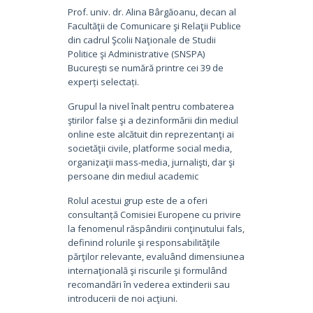
Prof. univ. dr. Alina Bârgăoanu, decan al
Facultăţii de Comunicare şi Relaţii Publice
din cadrul Şcolii Naţionale de Studii
Politice şi Administrative (SNSPA)
Bucureşti se numără printre cei 39 de
experți selectați.
Grupul la nivel înalt pentru combaterea
ştirilor false şi a dezinformării din mediul
online este alcătuit din reprezentanţi ai
societăţii civile, platforme social media,
organizaţii mass-media, jurnalişti, dar şi
persoane din mediul academic
Rolul acestui grup este de a oferi
consultanță Comisiei Europene cu privire
la fenomenul răspândirii conţinutului fals,
definind rolurile şi responsabilităţile
părţilor relevante, evaluând dimensiunea
internaţională şi riscurile şi formulând
recomandări în vederea extinderii sau
introducerii de noi acţiuni.