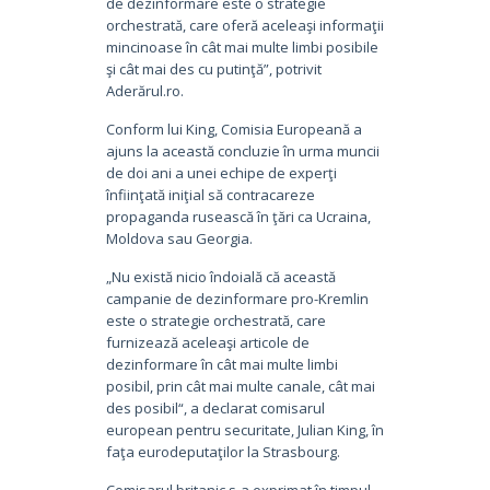
de dezinformare este o strategie
orchestrată, care oferă aceleaşi informaţii
mincinoase în cât mai multe limbi posibile
şi cât mai des cu putinţă”, potrivit
Aderărul.ro.
Conform lui King, Comisia Europeană a
ajuns la această concluzie în urma muncii
de doi ani a unei echipe de experţi
înfiinţată iniţial să contracareze
propaganda rusească în ţări ca Ucraina,
Moldova sau Georgia.
„Nu există nicio îndoială că această
campanie de dezinformare pro-Kremlin
este o strategie orchestrată, care
furnizează aceleaşi articole de
dezinformare în cât mai multe limbi
posibil, prin cât mai multe canale, cât mai
des posibil“, a declarat comisarul
european pentru securitate, Julian King, în
faţa eurodeputaţilor la Strasbourg.
Comisarul britanic s-a exprimat în timpul