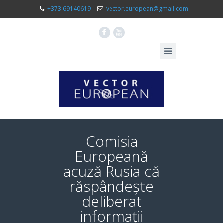
+373 69140619
vector.european@gmail.com
F
X
Comisia
Europeană
acuză Rusia că
răspândește
deliberat
informații