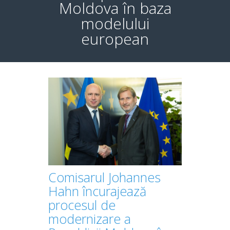
Moldova în baza
modelului
european
Comisarul Johannes
Hahn încurajează
procesul de
modernizare a