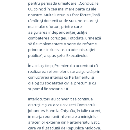
pentru perioada următoare. „Concluziile
UE coincid în cea mai mare parte cu ale
noastre. Multe lucruri au fost făcute, însă
rămân şi domenii unde sunt necesare şi
mai multe eforturi, printre care
asigurarea independenţei justiţiei,
combaterea corupţiei. Totodată, urmează
să fie implementate o serie de reforme
prioritare, inclusiv cea a administrației
publice”, a spus șeful Executivului.
În același timp, Premierul a accentuat că
realizarea reformelor este asigurată prin
conlucrarea intensă cu Parlamentul și
dialog cu societatea civilă, precum și cu
suportul financiar al UE.
Interlocutorii au convenit să continue
discuţiile şi cu ocazia vizitei Comisarului
Johannes Hahn la Chişinău, în iulie curent,
în marja reuniunii informale a miniştrilor
afacerilor externe din Parteneriatul Estic,
care va fi găzduită de Republica Moldova.