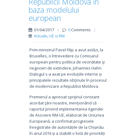
Republicii Moldova în
baza modelului
european
01/04/2017
|
0
Comments
|
Actuale
,
UE si RM
Prim-ministrul Pavel Filip a avut astăzi, la
Bruxelles, o întrevedere cu Comisarul
european pentru politica de vecinătate şi
negocieri de extindere, Johannes Hahn.
Dialogul s-a axat pe evoluțiile interne și
principalele rezultate obţinute în procesul
de modernizare a Republicii Moldova.
Premierul a apreciat sprijinul constant
acordat ţării noastre, menționând că
raportul privind implementarea Agendei
de Asociere RM-UE, elaborat de Uniunea
Europeană, a confirmat progresele
înregistrate de autoritățile de la Chișinău
în anul 2016 și a stabilit o listă de priorități