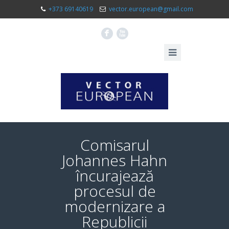
+373 69140619
vector.european@gmail.com
F
X
Comisarul
Johannes Hahn
încurajează
procesul de
modernizare a
Republicii