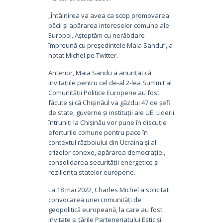
„Întâlnirea va avea ca scop promovarea
păcii și apărarea intereselor comune ale
Europei. Așteptăm cu nerăbdare
împreună cu președintele Maia Sandu”, a
notat Michel pe Twitter.
Anterior, Maia Sandu a anunțat că
invitațiile pentru cel de-al 2-lea Summit al
Comunității Politice Europene au fost
făcute și că Chișinăul va găzdui 47 de șefi
de state, guverne și instituții ale UE. Liderii
întruniți la Chișinău vor pune în discuție
eforturile comune pentru pace în
contextul războiului din Ucraina și al
crizelor conexe, apărarea democrației,
consolidarea securității energetice și
reziliența statelor europene.
La 18 mai 2022, Charles Michel a solicitat
convocarea unei comunități de
geopolitică europeană, la care au fost
invitate și țările Parteneriatului Estic și