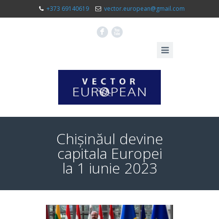
+373 69140619
vector.european@gmail.com
F
X
Chișinăul devine
capitala Europei
la 1 iunie 2023