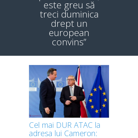
este greu să
treci duminica
drept un
european
convins”
Cel mai DUR ATAC la
adresa lui Cameron: