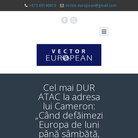
+373 69140619
vector.european@gmail.com
F
X
Cel mai DUR
ATAC la adresa
lui Cameron:
„Când defăimezi
Europa de luni
până sâmbătă,