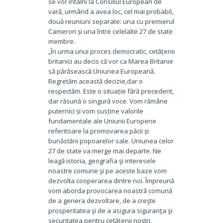
se vor întâlni la Consiliul European de
vară, urmând a avea loc, cel mai probabil,
două reuniuni separate: una cu premierul
Cameron și una între celelalte 27 de state
membre.
„În urma unui proces democratic, cetățenii
britanici au decis că vor ca Marea Britanie
să părăsească Uniunea Europeană.
Regretăm această decizie,dar o
respectăm. Este o situație fără precedent,
dar răsună o singură voce. Vom rămâne
puternici și vom susține valorile
fundamentale ale Uniunii Europene
referitoare la promovarea păcii și
bunăstării popoarelor sale. Uniunea celor
27 de state va merge mai departe. Ne
leagă istoria, geografia şi interesele
noastre comune şi pe aceste baze vom
dezvolta cooperarea dintre noi. Împreună
vom aborda provocarea noastră comună
de a genera dezvoltare, de a creşte
prosperitatea şi de a asigura siguranţa şi
securitatea pentru cetăţenii noştri.