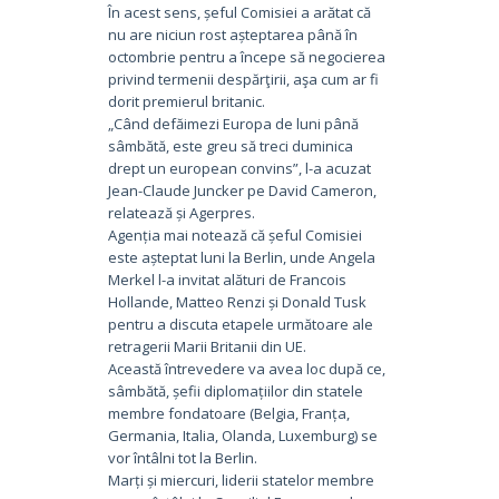
În acest sens, șeful Comisiei a arătat că
nu are niciun rost așteptarea până în
octombrie pentru a începe să negocierea
privind termenii despărţirii, aşa cum ar fi
dorit premierul britanic.
„Când defăimezi Europa de luni până
sâmbătă, este greu să treci duminica
drept un european convins”, l-a acuzat
Jean-Claude Juncker pe David Cameron,
relatează și Agerpres.
Agenția mai notează că șeful Comisiei
este așteptat luni la Berlin, unde Angela
Merkel l-a invitat alături de Francois
Hollande, Matteo Renzi și Donald Tusk
pentru a discuta etapele următoare ale
retragerii Marii Britanii din UE.
Această întrevedere va avea loc după ce,
sâmbătă, șefii diplomațiilor din statele
membre fondatoare (Belgia, Franța,
Germania, Italia, Olanda, Luxemburg) se
vor întâlni tot la Berlin.
Marți și miercuri, liderii statelor membre