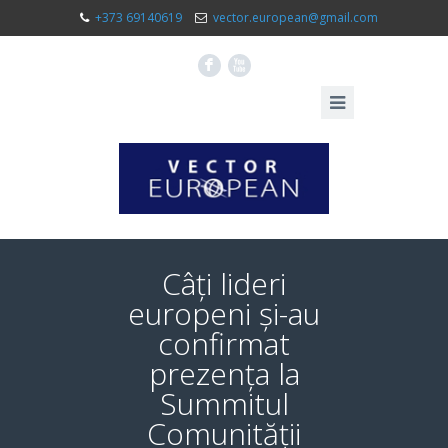
+373 69140619
vector.european@gmail.com
F
X
Câți lideri
europeni și-au
confirmat
prezența la
Summitul
Comunității