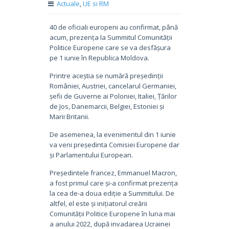
Actuale
,
UE si RM
40 de oficiali europeni au confirmat, până
acum, prezența la Summitul Comunității
Politice Europene care se va desfășura
pe 1 iunie în Republica Moldova.
Printre aceștia se numără președinții
României, Austriei, cancelarul Germaniei,
șefii de Guverne ai Poloniei, Italiei, Țărilor
de Jos, Danemarcii, Belgiei, Estoniei și
Marii Britanii.
De asemenea, la evenimentul din 1 iunie
va veni președinta Comisiei Europene dar
și Parlamentului European.
Președintele francez, Emmanuel Macron,
a fost primul care și-a confirmat prezența
la cea de-a doua ediție a Summitului. De
altfel, el este și inițiatorul creării
Comunității Politice Europene în luna mai
a anului 2022, după invadarea Ucrainei