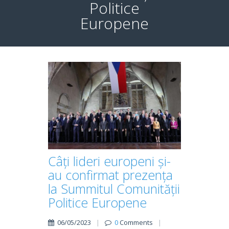
Politice
Europene
Câți lideri europeni și-
au confirmat prezența
la Summitul Comunității
Politice Europene
06/05/2023
|
0
Comments
|