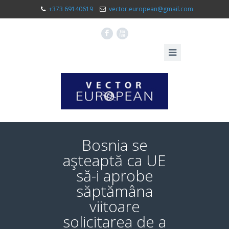
+373 69140619
vector.european@gmail.com
F
X
Bosnia se
aşteaptă ca UE
să-i aprobe
săptămâna
viitoare
solicitarea de a