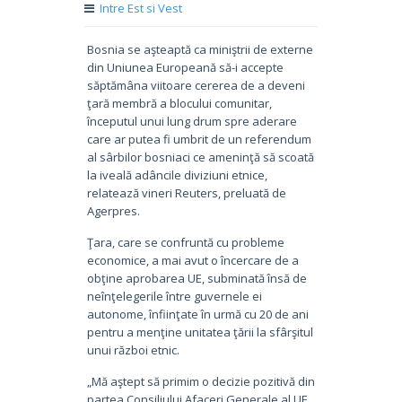
Intre Est si Vest
Bosnia se aşteaptă ca miniştrii de externe
din Uniunea Europeană să-i accepte
săptămâna viitoare cererea de a deveni
ţară membră a blocului comunitar,
începutul unui lung drum spre aderare
care ar putea fi umbrit de un referendum
al sârbilor bosniaci ce ameninţă să scoată
la iveală adâncile diviziuni etnice,
relatează vineri Reuters, preluată de
Agerpres.
Ţara, care se confruntă cu probleme
economice, a mai avut o încercare de a
obţine aprobarea UE, subminată însă de
neînţelegerile între guvernele ei
autonome, înfiinţate în urmă cu 20 de ani
pentru a menţine unitatea ţării la sfârşitul
unui război etnic.
„Mă aştept să primim o decizie pozitivă din
partea Consiliului Afaceri Generale al UE