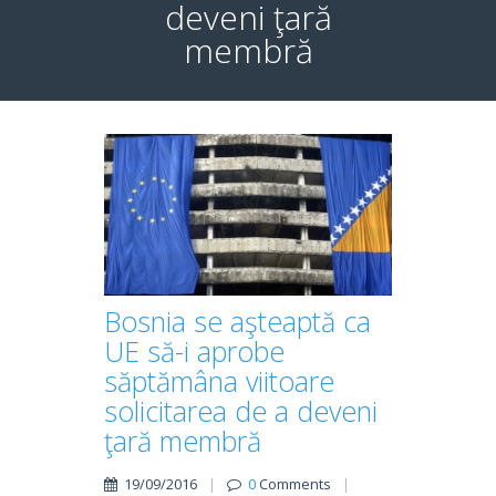
deveni ţară
membră
Bosnia se aşteaptă ca
UE să-i aprobe
săptămâna viitoare
solicitarea de a deveni
ţară membră
19/09/2016
|
0
Comments
|