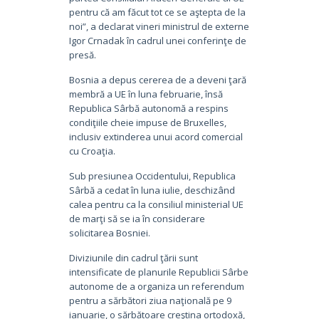
pentru că am făcut tot ce se aştepta de la
noi”, a declarat vineri ministrul de externe
Igor Crnadak în cadrul unei conferinţe de
presă.
Bosnia a depus cererea de a deveni ţară
membră a UE în luna februarie, însă
Republica Sârbă autonomă a respins
condiţiile cheie impuse de Bruxelles,
inclusiv extinderea unui acord comercial
cu Croaţia.
Sub presiunea Occidentului, Republica
Sârbă a cedat în luna iulie, deschizând
calea pentru ca la consiliul ministerial UE
de marţi să se ia în considerare
solicitarea Bosniei.
Diviziunile din cadrul ţării sunt
intensificate de planurile Republicii Sârbe
autonome de a organiza un referendum
pentru a sărbători ziua naţională pe 9
ianuarie, o sărbătoare creştina ortodoxă,