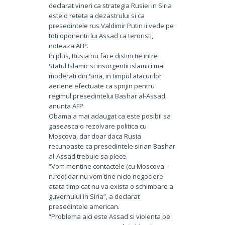
declarat vineri ca strategia Rusiei in Siria
este o reteta a dezastrului si ca
presedintele rus Valdimir Putin ii vede pe
toti oponentii lui Assad ca teroristi,
noteaza AFP.
In plus, Rusia nu face distinctie intre
Statul Islamic si insurgentii islamici mai
moderati din Siria, in timpul atacurilor
aeriene efectuate ca sprijin pentru
regimul presedintelui Bashar al-Assad,
anunta AFP.
Obama a mai adaugat ca este posibil sa
gaseasca o rezolvare politica cu
Moscova, dar doar daca Rusia
recunoaste ca presedintele sirian Bashar
al-Assad trebuie sa plece.
“Vom mentine contactele (cu Moscova –
n.red) dar nu vom tine nicio negociere
atata timp cat nu va exista o schimbare a
guvernului in Siria”, a declarat
presedintele american.
“Problema aici este Assad si violenta pe