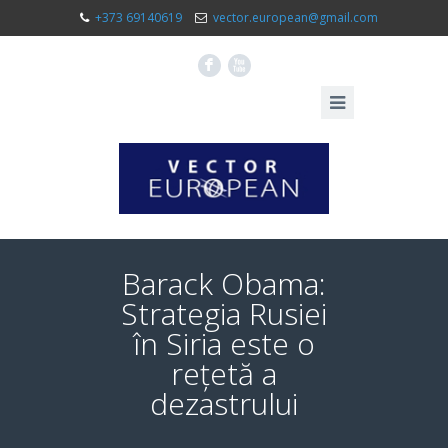
+373 69140619
vector.european@gmail.com
F
X
Barack Obama:
Strategia Rusiei
în Siria este o
rețetă a
dezastrului