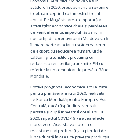
Economia Republicii Moldova va fi în
scădere în 2020, presupunând o revenire
treptată începând cu trimestrul trei al
anului. Pe lângă sistarea temporară a
activităților economice cheie și pierderea
de venit aferentă, impactul răspândirii
noului tip de coronavirus în Moldova va fi
în mare parte asociat cu scăderea cererii
de export, cu reducerea numărului de
călătorii și a turiștilor, precum și cu
reducerea remiterilor, transmite IPN cu
referire la un comunicat de presă al Băncii
Mondiale.
Potrivit prognozei economice actualizate
pentru primăvara anului 2020, realizată
de Banca Mondială pentru Europa și Asia
Centrală, dacă răspândirea virusului
persistă și după trimestrul doi al anului
2020, impactul COVID-19 va avea efecte
mai severe. Aceasta va duce la o
recesiune mai profundă și la pierderi de
lungă durată în ceea ce privește producția