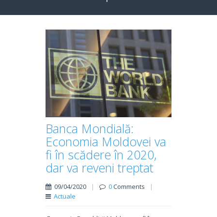
Banca Mondială:
Economia Moldovei va
fi în scădere în 2020,
dar va reveni treptat
09/04/2020
|
0
Comments
|
Actuale