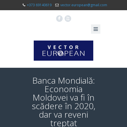
+373 69140619
vector.european@gmail.com
F
X
Banca Mondială:
Economia
Moldovei va fi în
scădere în 2020,
dar va reveni
treptat