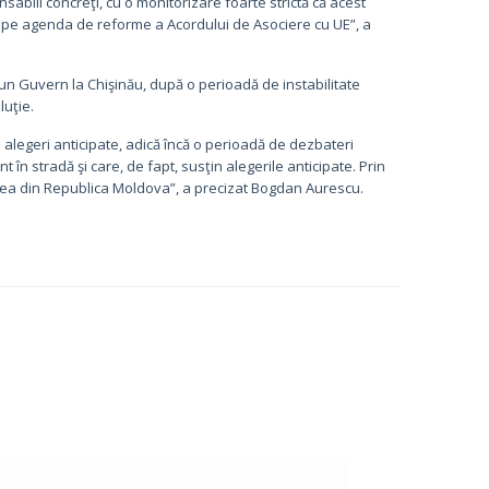
abili concreţi, cu o monitorizare foarte strictă că acest
t pe agenda de reforme a Acordului de Asociere cu UE”, a
 un Guvern la Chişinău, după o perioadă de instabilitate
luţie.
alegeri anticipate, adică încă o perioadă de dezbateri
 în stradă şi care, de fapt, susţin alegerile anticipate. Prin
litatea din Republica Moldova”, a precizat Bogdan Aurescu.