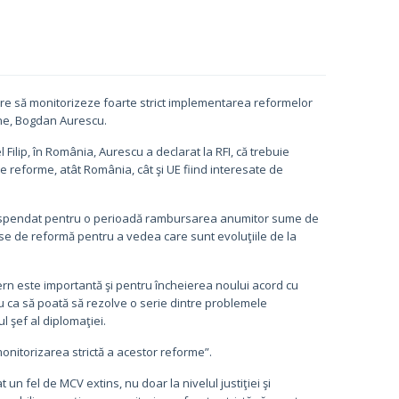
are să monitorizeze foarte strict implementarea reformelor
rne, Bogdan Aurescu.
Filip, în România, Aurescu a declarat la RFI, că trebuie
 reforme, atât România, cât şi UE fiind interesate de
, a suspendat pentru o perioadă rambursarea anumitor sume de
se de reformă pentru a vedea care sunt evoluţiile de la
ern este importantă şi pentru încheierea noului acord cu
u ca să poată să rezolve o serie dintre problemele
 şef al diplomaţiei.
monitorizarea strictă a acestor reforme”.
 un fel de MCV extins, nu doar la nivelul justiţiei şi