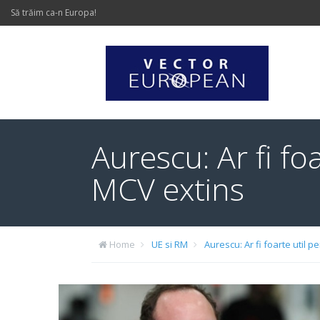
Să trăim ca-n Europa!
Aurescu: Ar fi fo
MCV extins
Home
UE si RM
Aurescu: Ar fi foarte util 