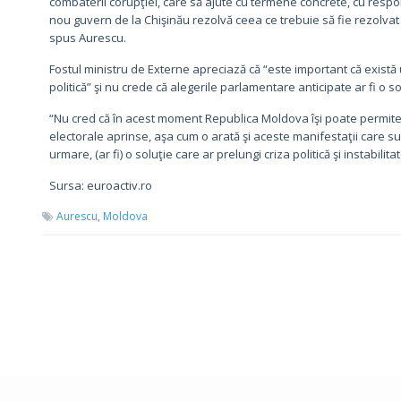
combaterii corupţiei, care să ajute cu termene concrete, cu respons
nou guvern de la Chişinău rezolvă ceea ce trebuie să fie rezolva
spus Aurescu.
Fostul ministru de Externe apreciază că “este important că există
politică” şi nu crede că alegerile parlamentare anticipate ar fi o so
“Nu cred că în acest moment Republica Moldova îşi poate permite 
electorale aprinse, aşa cum o arată şi aceste manifestaţii care sunt
urmare, (ar fi) o soluţie care ar prelungi criza politică şi instabi
Sursa: euroactiv.ro
Aurescu,
Moldova