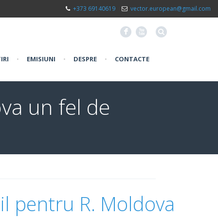
+373 69140619
vector.european@gmail.com
F
X
IRI
•
EMISIUNI
•
DESPRE
•
CONTACTE
ova un fel de
til pentru R. Moldova