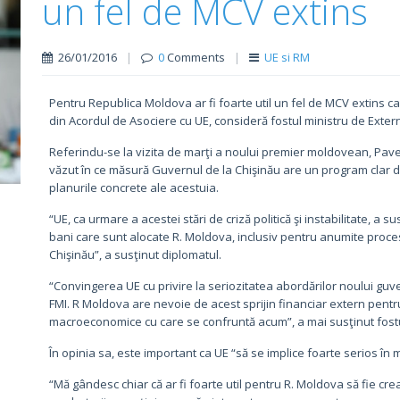
un fel de MCV extins
26/01/2016
|
0
Comments
|
UE si RM
Pentru Republica Moldova ar fi foarte util un fel de MCV extins c
din Acordul de Asociere cu UE, consideră fostul ministru de Exte
Referindu-se la vizita de marţi a noului premier moldovean, Pavel 
văzut în ce măsură Guvernul de la Chişinău are un program clar de
planurile concrete ale acestuia.
“UE, ca urmare a acestei stări de criză politică şi instabilitate
bani care sunt alocate R. Moldova, inclusiv pentru anumite proce
Chişinău”, a susţinut diplomatul.
“Convingerea UE cu privire la seriozitatea abordărilor noului guv
FMI. R Moldova are nevoie de acest sprijin financiar extern pentr
macroeconomice cu care se confruntă acum”, a mai susţinut fostul
În opinia sa, este important ca UE “să se implice foarte serios în 
“Mă gândesc chiar că ar fi foarte util pentru R. Moldova să fie creat