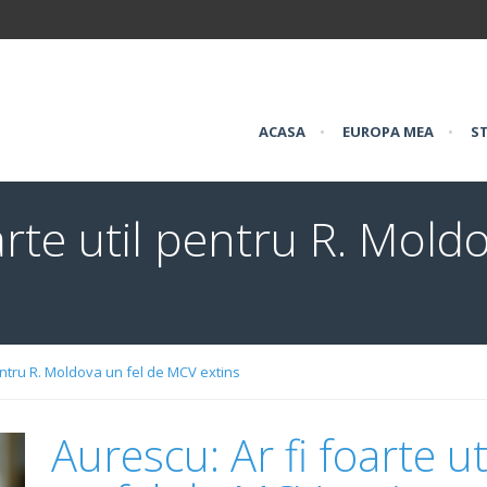
ACASA
•
EUROPA MEA
•
ST
arte util pentru R. Mold
pentru R. Moldova un fel de MCV extins
Aurescu: Ar fi foarte u