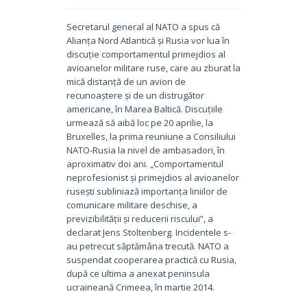
Secretarul general al NATO a spus că
Alianța Nord Atlantică și Rusia vor lua în
discuție comportamentul primejdios al
avioanelor militare ruse, care au zburat la
mică distanță de un avion de
recunoaștere și de un distrugător
americane, în Marea Baltică. Discuțiile
urmează să aibă loc pe 20 aprilie, la
Bruxelles, la prima reuniune a Consiliului
NATO-Rusia la nivel de ambasadori, în
aproximativ doi ani. „Comportamentul
neprofesionist și primejdios al avioanelor
rusești subliniază importanța liniilor de
comunicare militare deschise, a
previzibilității și reducerii riscului”, a
declarat Jens Stoltenberg. Incidentele s-
au petrecut săptămâna trecută. NATO a
suspendat cooperarea practică cu Rusia,
după ce ultima a anexat peninsula
ucraineană Crimeea, în martie 2014.