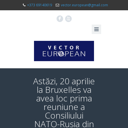
+373 69140619
vector.european@gmail.com
F
X
Astăzi, 20 aprilie
la Bruxelles va
avea loc prima
reuniune a
Consiliului
NATO-Rusia din