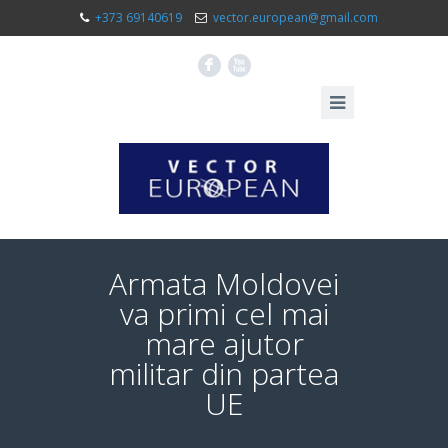
+373 69140619
vector.european@gmail.com
F
X
Armata Moldovei
va primi cel mai
mare ajutor
militar din partea
UE