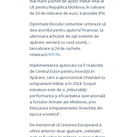
mai mare pachet de ajutor militar letal al
UE pentru Republica Moldova, în valoare
de 20 de milioane de euro, transmite IPN.
Diplomații blocului comunitar urmează să
dea acordul pentru ajutorul financiar, la
ulterioara achiziție de opt sisteme de
apărare aeriană cu rază scurtă, –
lansatoare și 24 de rachete,
relatează
RFE/RL
.
Implementarea ajutorului va fi realizată
de Centrul Eston pentru Investiții în
Apărare, care a aprovizionat Chișinăul cu
echipament militar și în 2024. Scopul
inițiativei este de a „îmbunătăți
performanța și eficacitatea operațională
a Forțelor Armate ale Moldovei, prin
înlocuirea echipamentelor învechite din
epoca sovietică”.
De menționat că Uniunea Europeană a
oferit anterior doar ajutoare „neletale”,
cum ar fi vehicule militare, supraveghere