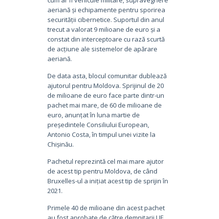
aeriană și echipamente pentru sporirea
securității cibernetice. Suportul din anul
trecut a valorat 9 milioane de euro și a
constat din interceptoare cu rază scurtă
de acțiune ale sistemelor de apărare
aeriană.
De data asta, blocul comunitar dublează
ajutorul pentru Moldova. Sprijinul de 20
de milioane de euro face parte dintr-un
pachet mai mare, de 60 de milioane de
euro, anunțat în luna martie de
președintele Consiliului European,
Antonio Costa, în timpul unei vizite la
Chișinău.
Pachetul reprezintă cel mai mare ajutor
de acest tip pentru Moldova, de când
Bruxelles-ul a inițiat acest tip de sprijin în
2021.
Primele 40 de milioane din acest pachet
au fost aprobate de către demnitarii UE