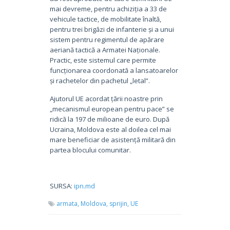
mai devreme, pentru achiziția a 33 de
vehicule tactice, de mobilitate înaltă,
pentru trei brigăzi de infanterie și a unui
sistem pentru regimentul de apărare
aeriană tactică a Armatei Naționale.
Practic, este sistemul care permite
funcționarea coordonată a lansatoarelor
și rachetelor din pachetul „letal”.
Ajutorul UE acordat țării noastre prin
„mecanismul european pentru pace” se
ridică la 197 de milioane de euro. După
Ucraina, Moldova este al doilea cel mai
mare beneficiar de asistență militară din
partea blocului comunitar.
SURSA:
ipn.md
armata,
Moldova,
sprijin,
UE