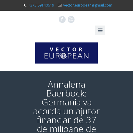
+373 69140619
vector.european@gmail.com
F
X
Annalena
Baerbock:
Germania va
acorda un ajutor
financiar de 37
de milioane de