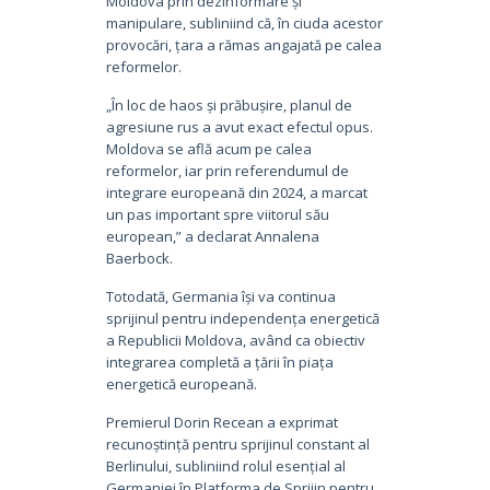
Moldova prin dezinformare și
manipulare, subliniind că, în ciuda acestor
provocări, țara a rămas angajată pe calea
reformelor.
„În loc de haos și prăbușire, planul de
agresiune rus a avut exact efectul opus.
Moldova se află acum pe calea
reformelor, iar prin referendumul de
integrare europeană din 2024, a marcat
un pas important spre viitorul său
european,” a declarat Annalena
Baerbock.
Totodată, Germania își va continua
sprijinul pentru independența energetică
a Republicii Moldova, având ca obiectiv
integrarea completă a țării în piața
energetică europeană.
Premierul Dorin Recean a exprimat
recunoștință pentru sprijinul constant al
Berlinului, subliniind rolul esențial al
Germaniei în Platforma de Sprijin pentru