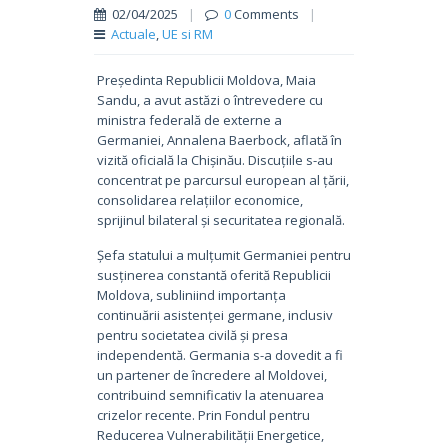
02/04/2025
|
0
Comments
|
Actuale
,
UE si RM
Președinta Republicii Moldova, Maia
Sandu, a avut astăzi o întrevedere cu
ministra federală de externe a
Germaniei, Annalena Baerbock, aflată în
vizită oficială la Chișinău. Discuțiile s-au
concentrat pe parcursul european al țării,
consolidarea relațiilor economice,
sprijinul bilateral și securitatea regională.
Șefa statului a mulțumit Germaniei pentru
susținerea constantă oferită Republicii
Moldova, subliniind importanța
continuării asistenței germane, inclusiv
pentru societatea civilă și presa
independentă. Germania s-a dovedit a fi
un partener de încredere al Moldovei,
contribuind semnificativ la atenuarea
crizelor recente. Prin Fondul pentru
Reducerea Vulnerabilității Energetice,