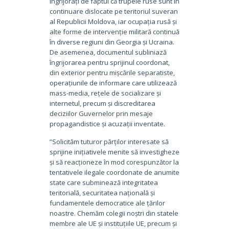
îngrijorați de faptul că trupele ruse sunt în
continuare dislocate pe teritoriul suveran
al Republicii Moldova, iar ocupația rusă și
alte forme de intervenție militară continuă
în diverse regiuni din Georgia și Ucraina.
De asemenea, documentul subliniază
îngrijorarea pentru sprijinul coordonat,
din exterior pentru mișcările separatiste,
operațiunile de informare care utilizează
mass-media, rețele de socializare și
internetul, precum și discreditarea
deciziilor Guvernelor prin mesaje
propagandistice și acuzații inventate.
”Solicităm tuturor părților interesate să
sprijine inițiativele menite să investigheze
și să reacționeze în mod corespunzător la
tentativele ilegale coordonate de anumite
state care subminează integritatea
teritorială, securitatea națională și
fundamentele democratice ale țărilor
noastre. Chemăm colegii noștri din statele
membre ale UE și instituțiile UE, precum și