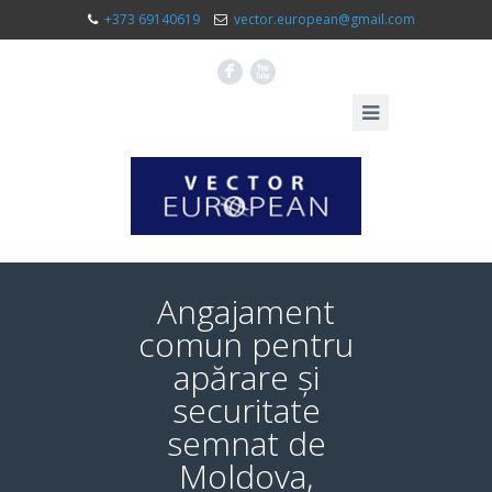
+373 69140619
vector.european@gmail.com
F
X
Angajament
comun pentru
apărare și
securitate
semnat de
Moldova,