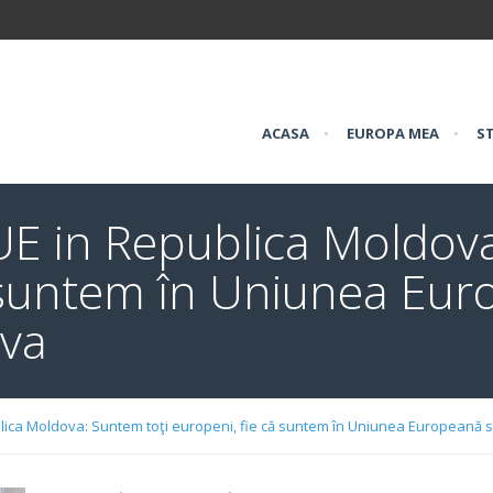
ACASA
•
EUROPA MEA
•
ST
E in Republica Moldova
ă suntem în Uniunea Eur
ova
ica Moldova: Suntem toţi europeni, fie că suntem în Uniunea Europeană 