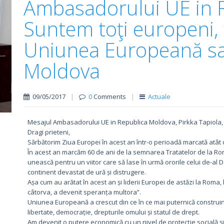
Ambasadorului UE in 
Suntem toţi europeni, 
Uniunea Europeană sa
Moldova
09/05/2017
|
0
Comments
|
Actuale
Mesajul Ambasadorului UE in Republica Moldova, Pirkka Tapiola, c
Dragi prieteni,
Sărbătorim Ziua Europei în acest an într-o perioadă marcată atât 
În acest an marcăm 60 de ani de la semnarea Tratatelor de la Rom
unească pentru un viitor care să lase în urmă ororile celui de-al
continent devastat de ură și distrugere.
Așa cum au arătat în acest an și liderii Europei de astăzi la Roma,
câtorva, a devenit speranța multora”.
Uniunea Europeană a crescut din ce în ce mai puternică construi
libertate, democrație, drepturile omului și statul de drept.
Am devenit o putere economică cu un nivel de protecție socială și 