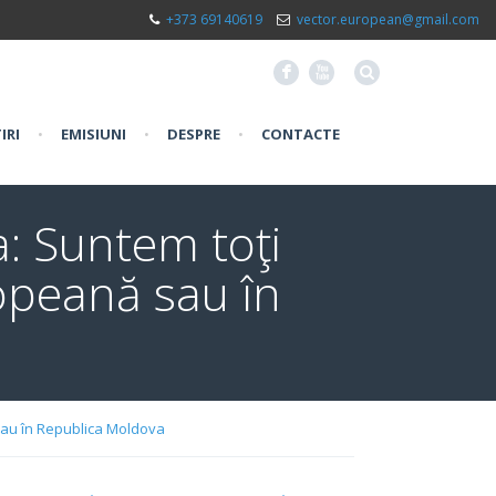
+373 69140619
vector.european@gmail.com
F
X
IRI
•
EMISIUNI
•
DESPRE
•
CONTACTE
: Suntem toţi
opeană sau în
sau în Republica Moldova