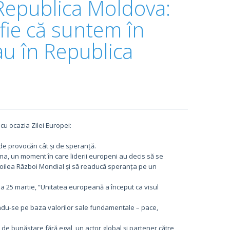
Republica Moldova:
fie că suntem în
u în Republica
u ocazia Zilei Europei:
de provocări cât și de speranță.
a, un moment în care liderii europeni au decis să se
 Doilea Război Mondial și să readucă speranța pe un
 la 25 martie, “Unitatea europeană a început ca visul
ndu-se pe baza valorilor sale fundamentale – pace,
de bunăstare fără egal, un actor global și partener către