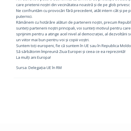
care prietenii noștri din vecinătatea noastră și de pe glob prives
Ne confruntăm cu provocări fără precedent, atât intern cât și pe pla
puternici.
Rămânem cu hotărâre alături de partenerii noștri, precum Republic
sunteți partenerii noștri principali, voi sunteți motivul pentru ca
sprijinim pentru a atinge acel nivel al democrației, al dezvoltării
un viitor mai bun pentru voi și copiii voștri.
Suntem toți europeni, fie că suntem în UE sau în Republica Moldo
Să sărbătorim împreună Ziua Europei și ceea ce ea reprezintă!
La mulți ani Europa!
Sursa: Delegația UE în RM