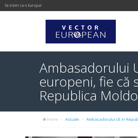
Să trăim ca-n Europa!
Ambasadorului U
europeni, fie c
Republica Mold
Home
Actuale
Ambasadorului UE in Republ