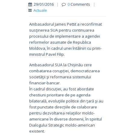
29/01/2016
|
0
Comments
|
Actuale
Ambasadorul James Pettit a reconfirmat
susţinerea SUA pentru continuarea
procesului de implementare a agendei
reformelor asumate de Republica
Moldova, în cadrul unei întâlniri cu prim-
ministrul Pavel Filip.
Ambasadorul SUA la Chișinău cere
combatarea corupției, democratizarea
societăţii şi reformarea sistemului
financiar-bancar.
În cadrul discuției, au fost abordate
chestiuni prioritare de pe agenda
bilaterală, evoluţiile politice din ţară şi au
fost punctate direcțiile de colaborare
pentru dezvoltarea relaţiilor moldo-
americane în diverse domenii, în spiritul
Dialogului Strategic moldo-american
existent.