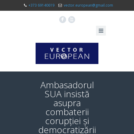
+373 69140619
vector.european@gmail.com
F
X
Ambasadorul
SUA insistă
asupra
combaterii
corupției și
democratizării