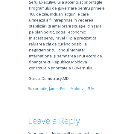
Şeful Executivului a accentuat priorităţile
Programului de guvernare pentru primele
100 de zile, inclusiv acţiunile care
urmează a fi întreprinse în vederea
stabilizării şi ameliorării situaţiei din ţară
pe plan politic, social, economic.
În acest sens, Pavel Filip a precizat că
reluarea cât de curând posibil a
negocierilor cu Fondul Monetar
Internaţional şi semnarea unui Acord de
finanţare cu Republica Moldova
constituie o prioritate a Guvernului.
Sursa: Democracy.MD
coruptie,
James Pettit,
Moldova,
SUA
Leave a Reply
Your email address will not be published.