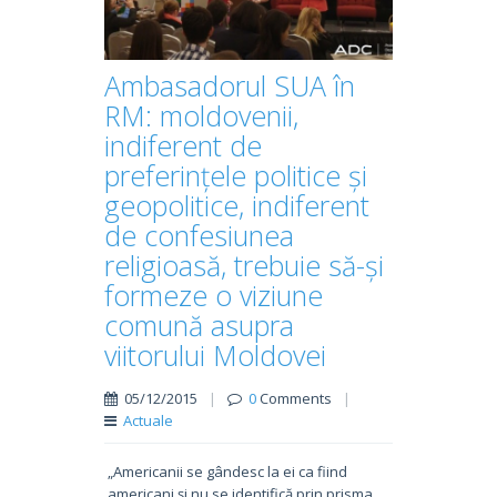
Ambasadorul SUA în
RM: moldovenii,
indiferent de
preferințele politice și
geopolitice, indiferent
de confesiunea
religioasă, trebuie să-și
formeze o viziune
comună asupra
viitorului Moldovei
05/12/2015
|
0
Comments
|
Actuale
„Americanii se gândesc la ei ca fiind
americani și nu se identifică prin prisma