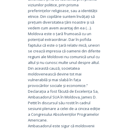
viziunilor politice, prin prisma
preferințelor religioase, sau a identității
etnice. Din copilărie suntem învățați să
prețuim diversitatea țării noastre și să
vedem cum avem avantaj din ea (…).
Moldova este o țară frumoasă cu un
potențial extraordinar. Dar în pofida
faptului că este o țară relativ mică, uneori
se crează impresia că oamenii din diferite
regiuni ale Moldovei nu comunică unul cu
altul și nu cunosc multe unul despre altul.
Din această cauză, societatea
moldovenească devine tot mai
vulnerabilă și mai slabă în fața
provocărilor sociale și economice.”
Declarația a fost făcută de Excelența Sa,
Ambasadorul SUA în Moldova, James D.
Pettit în discursul său rostit în cadrul
sesiunii plenare a celei de-a cincea ediție
a Congresului Absolvenților Programelor
Americane.
Ambasadorul este sigur că moldovenii