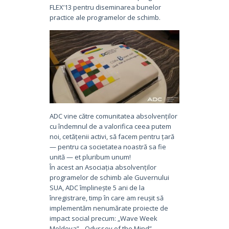
FLEX’13 pentru diseminarea bunelor
practice ale programelor de schimb.
ADC vine către comunitatea absolvenților
cu îndemnul de a valorifica ceea putem
noi, cetățenii activi, să facem pentru țară
— pentru ca societatea noastră sa fie
unită — et pluribum unum!
În acest an Asociația absolvenților
programelor de schimb ale Guvernului
SUA, ADC împlinește 5 ani de la
înregistrare, timp în care am reușit să
implementăm nenumărate proiecte de
impact social precum: „Wave Week
Moldova”, „Odyssey of the Mind”,