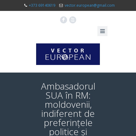
+373 69140619
vector.european@gmail.com
F
X
Ambasadorul
SUA în RM:
moldovenii,
indiferent de
preferințele
politice și