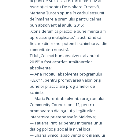
acțiuni de succes.Directorul Executiv al
Asociației pentru Dezvoltare Creativă,
Mariana Țurcan spune în cadrul sesiunii
de înmânare a premiului pentru cel mai
bun absolvent al anului 2015:
„Considerăm că practicile bune merită a fi
apreciate și multiplicate.”, susținând că
fiecare dintre noi putem fi schimbarea din
comunitatea noastră.
Titlul „Cel mai bun absolvent al anului
2015” a fost acordat următoarelor
absolvente:
— Ana Indoitu: absolventa programului
FLEX’11, pentru promovarea valorilor și
bunelor practici ale programelor de
schimb;
— Maria Furdui: absolventa programului
Community Connections’12, pentru
promovarea dialogului și legăturilor
interetnice prietenoase în Moldova;
— Tatiana Pintilei: pentru inițierea unui
dialog politic și social la nivel local;
— Liliana Simco: absolventa programului