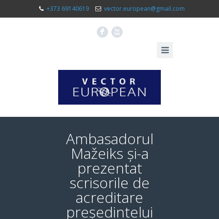
+373 69140619
vector.european@gmail.com
F
X
Ambasadorul
Mažeiks și-a
prezentat
scrisorile de
acreditare
președintelui