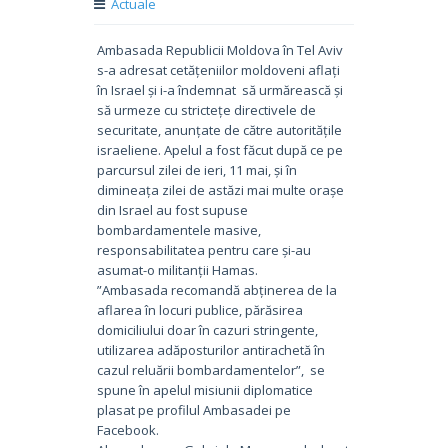
Actuale
Ambasada Republicii Moldova în Tel Aviv
s-a adresat cetățeniilor moldoveni aflați
în Israel și i-a îndemnat să urmărească și
să urmeze cu strictețe directivele de
securitate, anunțate de către autoritățile
israeliene. Apelul a fost făcut după ce pe
parcursul zilei de ieri, 11 mai, și în
dimineața zilei de astăzi mai multe orașe
din Israel au fost supuse
bombardamentele masive,
responsabilitatea pentru care și-au
asumat-o militanții Hamas.
”Ambasada recomandă abținerea de la
aflarea în locuri publice, părăsirea
domiciliului doar în cazuri stringente,
utilizarea adăposturilor antirachetă în
cazul reluării bombardamentelor”, se
spune în apelul misiunii diplomatice
plasat pe profilul Ambasadei pe
Facebook.