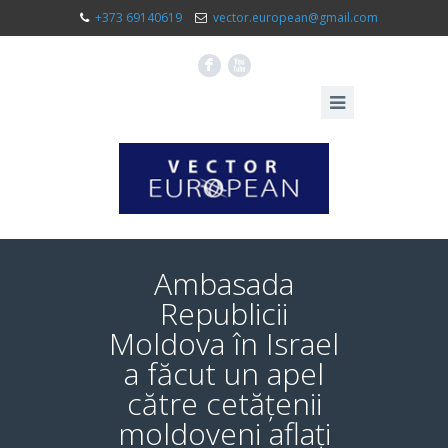
+373 69140619
vector.european@gmail.com
F
X
Ambasada
Republicii
Moldova în Israel
a făcut un apel
către cetățenii
moldoveni aflați