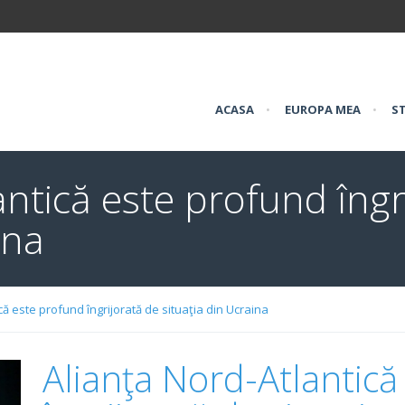
ACASA
•
EUROPA MEA
•
ST
antică este profund îngr
ina
că este profund îngrijorată de situaţia din Ucraina
Alianţa Nord-Atlantică