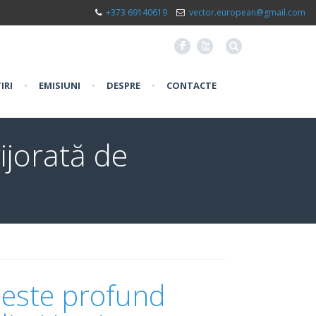
+373 69140619
vector.european@gmail.com
F
X
IRI
•
EMISIUNI
•
DESPRE
•
CONTACTE
ijorată de
 este profund