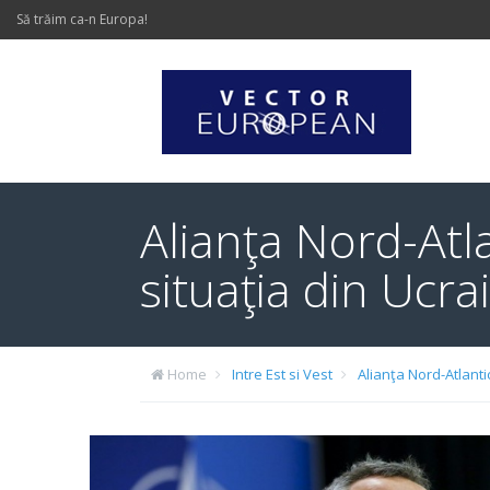
Să trăim ca-n Europa!
Alianţa Nord-Atl
situaţia din Ucra
Home
Intre Est si Vest
Alianţa Nord-Atlanti