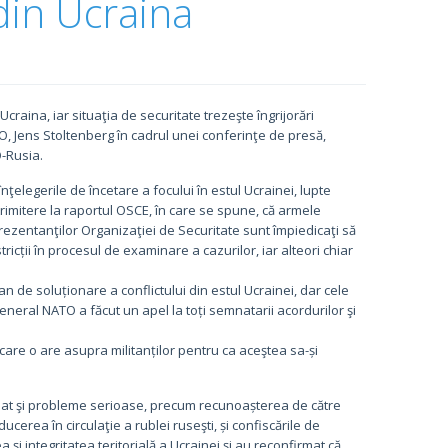
 din Ucraina
Ucraina, iar situaţia de securitate trezeşte îngrijorări
O, Jens Stoltenberg în cadrul unei conferinţe de presă,
-Rusia.
nţelegerile de încetare a focului în estul Ucrainei, lupte
trimitere la raportul OSCE, în care se spune, că armele
prezentanţilor Organizaţiei de Securitate sunt împiedicaţi să
icții în procesul de examinare a cazurilor, iar alteori chiar
an de soluționare a conflictului din estul Ucrainei, dar cele
neral NATO a făcut un apel la toți semnatarii acordurilor şi
 care o are asupra militanților pentru ca aceştea sa-și
rdat şi probleme serioase, precum recunoașterea de către
cerea în circulaţie a rublei ruseşti, și confiscările de
a și integritatea teritorială a Ucrainei şi au reconfirmat că