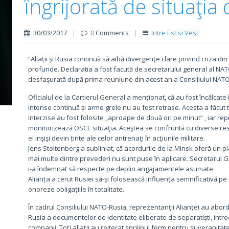
îngrijorată de situaţia
30/03/2017
|
0
Comments
|
Intre Est si Vest
“Aliații și Rusia continuă să aibă divergenţe clare privind criza din 
profunde. Declaratia a fost facută de secretarului general al NAT
desfaşurată după prima reuniune din acest an a Consiliului NATO
Oficialul de la Cartierul General a menţionat, că au fost încălcate î
intense continuă și arme grele nu au fost retrase. Acesta a făcut 
interzise au fost folosite „aproape de două ori pe minut“ , iar re
monitorizează OSCE situaţia. Aceştea se confruntă cu diverse restr
ei inşişi devin ținte ale celor antrenaţi în acţiunile militare.
Jens Stoltenberg a subliniat, că acordurile de la Minsk oferă un pl
mai multe dintre prevederi nu sunt puse în aplicare. Secretarul Ge
i-a îndemnat să respecte pe deplin angajamentele asumate.
Alianța a cerut Rusiei să-și folosească influența semnificativă pe
onoreze obligațiile în totalitate.
În cadrul Consiliului NATO-Rusia, reprezentanţii Alianţei au abo
Rusia a documentelor de identitate eliberate de separatiști, introdu
companii. Toți aliații au reiterat sprijinul ferm pentru suveranitate