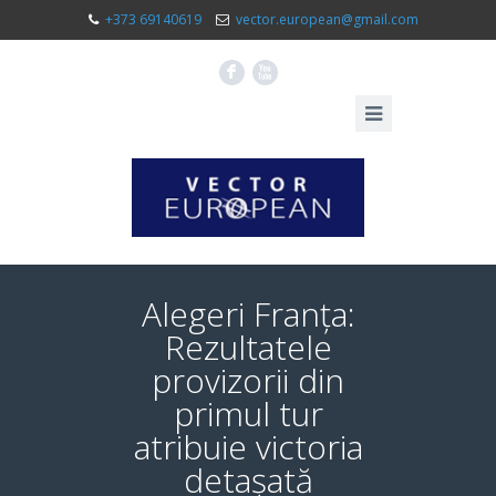
+373 69140619
vector.european@gmail.com
F
X
Alegeri Franța:
Rezultatele
provizorii din
primul tur
atribuie victoria
detașată