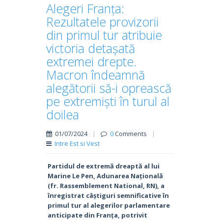
Alegeri Franța:
Rezultatele provizorii
din primul tur atribuie
victoria detașată
extremei drepte.
Macron îndeamnă
alegătorii să-i oprească
pe extremiști în turul al
doilea
01/07/2024
|
0
Comments
|
Intre Est si Vest
Partidul de extremă dreaptă al lui
Marine Le Pen, Adunarea Națională
(fr. Rassemblement National, RN), a
înregistrat câștiguri semnificative în
primul tur al alegerilor parlamentare
anticipate din Franța, potrivit