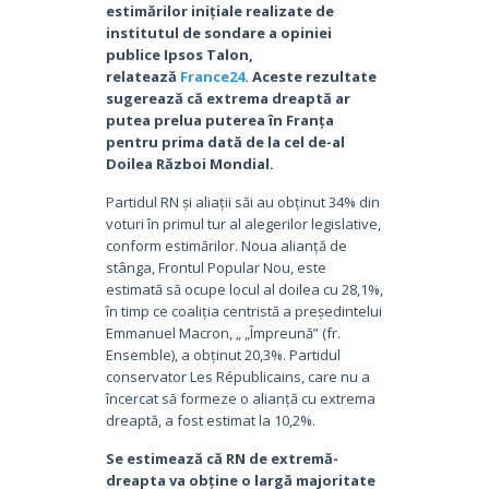
estimărilor inițiale realizate de
institutul de sondare a opiniei
publice Ipsos Talon,
relatează
France24
. Aceste rezultate
sugerează că extrema dreaptă ar
putea prelua puterea în Franța
pentru prima dată de la cel de-al
Doilea Război Mondial.
Partidul RN și aliații săi au obținut 34% din
voturi în primul tur al alegerilor legislative,
conform estimărilor. Noua alianță de
stânga, Frontul Popular Nou, este
estimată să ocupe locul al doilea cu 28,1%,
în timp ce coaliția centristă a președintelui
Emmanuel Macron, „ „Împreună” (fr.
Ensemble), a obținut 20,3%. Partidul
conservator Les Républicains, care nu a
încercat să formeze o alianță cu extrema
dreaptă, a fost estimat la 10,2%.
Se estimează că RN de extremă-
dreapta va obține o largă majoritate