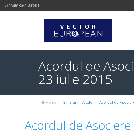
Să trăim ca-n Europa!
Acordul de Asocie
23 iulie 2015
Home
Emisiuni
Altele
Acordul de Asociere 
Acordul de Asociere R