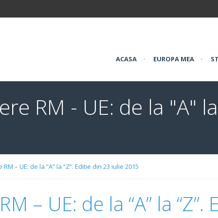
ACASA
•
EUROPA MEA
•
ST
re RM - UE: de la "A" la 
RM – UE: de la “A” la “Z”. Editie din 23 iulie 2015
M – UE: de la “A” la “Z”. E