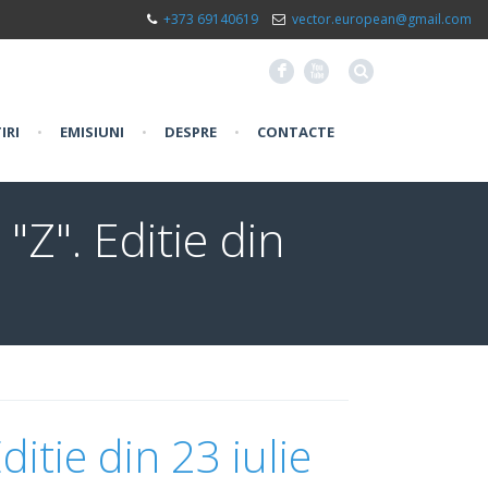
+373 69140619
vector.european@gmail.com
F
X
IRI
•
EMISIUNI
•
DESPRE
•
CONTACTE
"Z". Editie din
ditie din 23 iulie