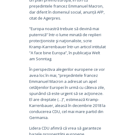
președintele francez Emmanuel Macron,
dar diferit în domeniul social, anunță AFP,
citat de Agerpres.
”Europa noastră trebuie să devină mai
puternică” într-o lume minată de replieri
protecţioniste şi naţionaliste, scrie
Kramp-Karrenbauer într-un articol intitulat
”A face bine Europa”, în publicaţia Welt
am Sonntag.
În perspectiva alegerilor europene ce vor
avea loc în mai, ”preşedintele francez
Emmanuel Macron a adresat un apel
cetăţenilor Europei în urmă cu câteva zile,
spunând că este urgent să se acţioneze.
El are dreptate (…)”, estimează Kramp-
Karrenbauer, aleasă în decembrie 2018 la
conducerea CDU, cel mai mare partid din
Germania.
Lidera CDU afimră că vrea să garanteze
bazele prosperității europene,