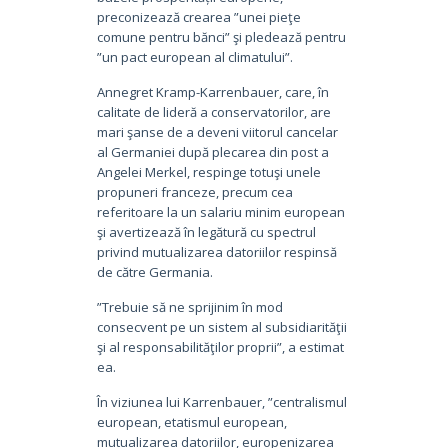
preconizează crearea ”unei pieţe
comune pentru bănci” şi pledează pentru
”un pact european al climatului”.
Annegret Kramp-Karrenbauer, care, în
calitate de lideră a conservatorilor, are
mari şanse de a deveni viitorul cancelar
al Germaniei după plecarea din post a
Angelei Merkel, respinge totuşi unele
propuneri franceze, precum cea
referitoare la un salariu minim european
şi avertizează în legătură cu spectrul
privind mutualizarea datoriilor respinsă
de către Germania.
”Trebuie să ne sprijinim în mod
consecvent pe un sistem al subsidiarităţii
şi al responsabilităţilor proprii”, a estimat
ea.
În viziunea lui Karrenbauer, ”centralismul
european, etatismul european,
mutualizarea datoriilor, europenizarea