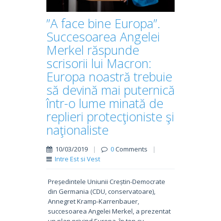
”A face bine Europa”.
Succesoarea Angelei
Merkel răspunde
scrisorii lui Macron:
Europa noastră trebuie
să devină mai puternică
într-o lume minată de
replieri protecţioniste şi
naţionaliste
10/03/2019
|
0
Comments
|
Intre Est si Vest
Președintele Uniunii Creștin-Democrate
din Germania (CDU, conservatoare),
Annegret Kramp-Karrenbauer,
succesoarea Angelei Merkel, a prezentat
un plan privind Europa, în ton cu