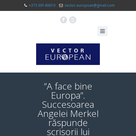
+373 69140619
vector.european@gmail.com
F
X
”A face bine
Europa”.
Succesoarea
Angelei Merkel
răspunde
scrisorii lui