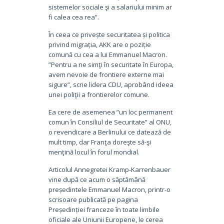
sistemelor sociale şi a salariului minim ar
fi calea cea rea”.
În ceea ce privește securitatea și politica
privind migrația, AKK are o poziție
comună cu cea a lui Emmanuel Macron.
”Pentru a ne simţi în securitate în Europa,
avem nevoie de frontiere externe mai
sigure”, scrie lidera CDU, aprobând ideea
unei poliţii a frontierelor comune.
Ea cere de asemenea ”un loc permanent
comun în Consiliul de Securitate” al ONU,
o revendicare a Berlinului ce datează de
mult timp, dar Franţa doreşte să-şi
menţină locul în forul mondial.
Articolul Annegretei Kramp-Karrenbauer
vine după ce acum o săptămână
președintele Emmanuel Macron, printr-o
scrisoare publicată pe pagina
Președinției franceze în toate limbile
oficiale ale Uniunii Europene, le cerea